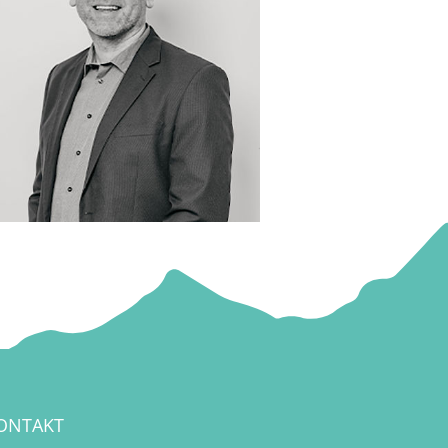
seibold(at)sbm-creative.de
ONTAKT