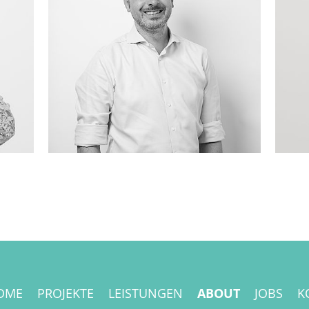
e
haslach(at)sbm-creative.de
OME
PROJEKTE
LEISTUNGEN
ABOUT
JOBS
K