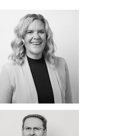
frank(at)sbm-creative.de