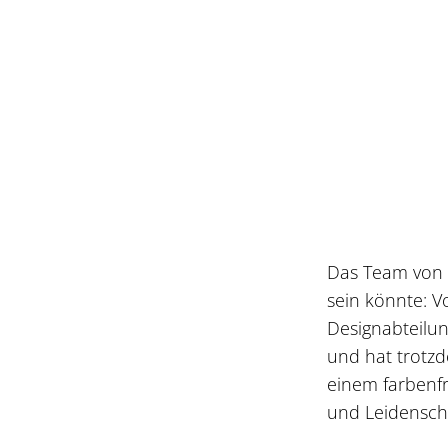
Das Team von S
sein könnte: V
Designabteilun
und hat trotz
einem farbenf
und Leidenscha