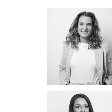
schroeder(at)sbm-creative.