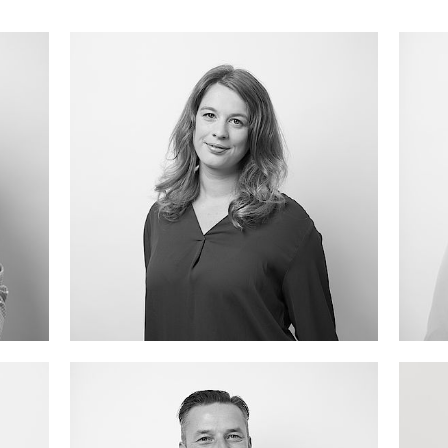
de
joos(at)sbm-creative.de