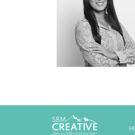
dittrich(at)sbm-creative.d
H